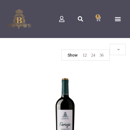
0
Show
12
24
36