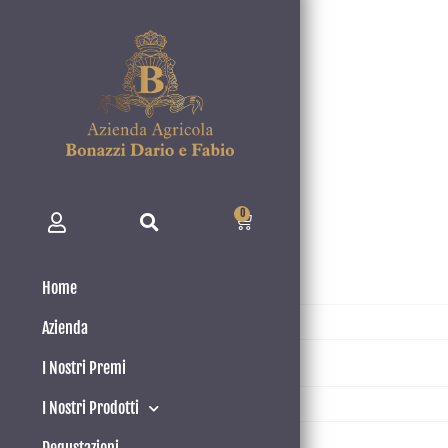
0
Login
Username or email address
*
Home
Azienda
I Nostri Premi
Password
*
I Nostri Prodotti
Remember me