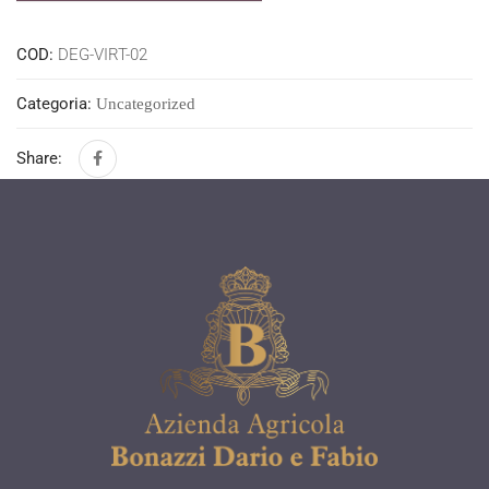
COD:
DEG-VIRT-02
Categoria:
Uncategorized
Share: