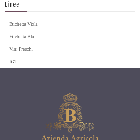
Linee
Etichetta Viola
Etichetta Blu
Vini Freschi
IGT